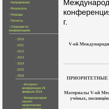
Международ
Направления
Результаты
конференция
Награды
г.
Патенты
Сборники по
конференциям
2010
V-ой Международн
2011
2012
2013
2014
2015
2016
ПРИОРИТЕТНЫЕ 
Интернет-
конференция 29
Материалы V-ой Меж
февраля 2016
учѐных, посвящѐ
Международная
научно-
практическая
конференция