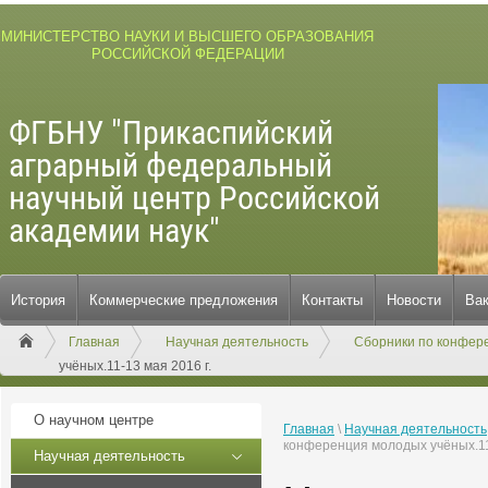
МИНИСТЕРСТВО НАУКИ И ВЫСШЕГО ОБРАЗОВАНИЯ
РОССИЙСКОЙ ФЕДЕРАЦИИ
ФГБНУ "Прикаспийский
аграрный федеральный
научный центр Российской
академии наук"
История
Коммерческие предложения
Контакты
Новости
Ва
Главная
Научная деятельность
Сборники по конфер
учёных.11-13 мая 2016 г.
О научном центре
Главная
\
Научная деятельность
конференция молодых учёных.11-
Научная деятельность