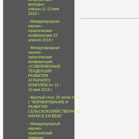
молодых
учёных.11-13 мая
2016 г.
Международная
научно--
практическая
конференция 22
апреля 2016 г.
Международная
научно-
практическая
конференция,
«СОВРЕМЕННЫЕ
ТЕНДЕНЦИИ
РАЗВИТИЯ
АГРАРНОГО
КОМПЛЕКСА» 11 -
13 мая 2016 г.
Круглый стол. 25 июля 2016
г. "ФОРМИРОВАНИЕ И
РАЗВИТИЕ
СЕЛЬСКОХОЗЯЙСТВЕННОЙ
НАУКИ В XXI ВЕКЕ"
Международный
научно-
практический
семинар