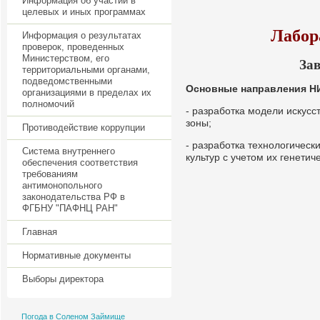
Информация об участии в
целевых и иных программах
Лабор
Информация о результатах
проверок, проведенных
Министерством, его
Зав
территориальными органами,
подведомственными
Основные направления НИ
организациями в пределах их
полномочий
- разработка модели искус
зоны;
Противодействие коррупции
- разработка технологичес
Система внутреннего
культур с учетом их генетич
обеспечения соответствия
требованиям
антимонопольного
законодательства РФ в
ФГБНУ "ПАФНЦ РАН"
Главная
Нормативные документы
Выборы директора
Погода в Соленом Займище