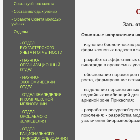
Состав учёного совета
О
Состав молодых учёных
О работе Совета молодых
Зав. 
учёных
Отделы
Основные направления на
ОТДЕЛ
- изучение биологических р
БУХГАЛТЕРСКОГО
форм клоновых подвоев к э
УЧЕТА И ОТЧЕТНОСТИ
- разработка эффективных 
НАУЧНО-
винограда в орошаемых усл
ОРГАНИЗАЦИОННЫЙ
ОТДЕЛ
- обоснование параметров 
НАУЧНО-
роста, формирование велич
ЭКОНОМИЧЕСКИЙ
ОТДЕЛ
- выделение перспективных 
подвойных комбинаций для 
ОТДЕЛ ЗЕМЛЕДЕЛИЯ
И КОМПЛЕКСНОЙ
аридной зоне Прикаспия;
МЕЛИОРАЦИИ
- разработка ресурсосбере
ОТДЕЛ
поколения; - разработка мо
ОРОШАЕМОГО
увеличения биоразнообраз
ЗЕМЛЕДЕЛИЯ
ОТДЕЛ
РАЦИОНАЛЬНОГО
ПРИРОДОПОЛЬЗОВАНИЯ