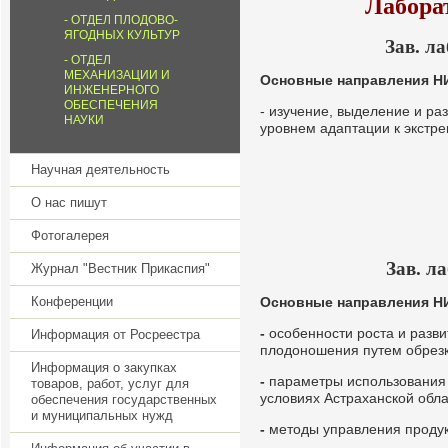
Лабора
ОТДЕЛ ПЛОДОВО-
ЯГОДНЫХ КУЛЬТУР
Зав. л
ОТДЕЛ
МЕХАНИЗАЦИИ И
Основные направления НИ
ИНЖЕНЕРНОГО
ОБЕСПЕЧЕНИЯ
- изучение, выделение и р
НАУКИ
уровнем адаптации к экст
Научная деятельность
О нас пишут
Фотогалерея
Зав. л
Журнал "Вестник Прикаспия"
Основные направления Н
Конференции
-
особенности роста и разви
Информация от Росреестра
плодоношения путем обрезки
Информация о закупках
-
параметры использования 
товаров, работ, услуг для
условиях Астраханской обла
обеспечения государственных
и муниципальных нужд
-
методы управления проду