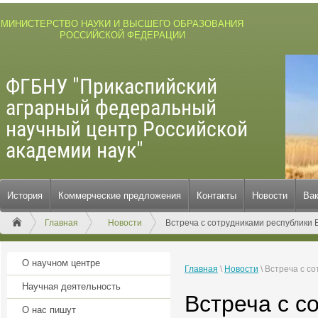
МИНИСТЕРСТВО НАУКИ И ВЫСШЕГО ОБРАЗОВАНИЯ
РОССИЙСКОЙ ФЕДЕРАЦИИ
ФГБНУ "Прикаспийский
аграрный федеральный
научный центр Российской
академии наук"
История
Коммерческие предложения
Контакты
Новости
Ва
Главная
Новости
Встреча с сотрудниками республики 
О научном центре
Главная
\
Новости
\
Встреча с с
Научная деятельность
Встреча с с
О нас пишут