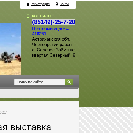
|
Регистрация
Войти
КОНТАКТЫ:
(85149)-25-7-20
Почтовый индекс:
416251
Астраханская обл,
Черноярский район,
с. Солёное Займище,
квартал Северный, 8
021"
я выставка