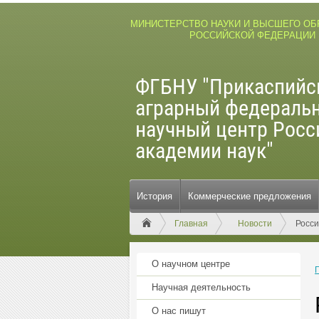
МИНИСТЕРСТВО НАУКИ И ВЫСШЕГО О
РОССИЙСКОЙ ФЕДЕРАЦИИ
ФГБНУ "Прикаспийс
аграрный федераль
научный центр Росс
академии наук"
История
Коммерческие предложения
Главная
Новости
Росси
О научном центре
Научная деятельность
О нас пишут