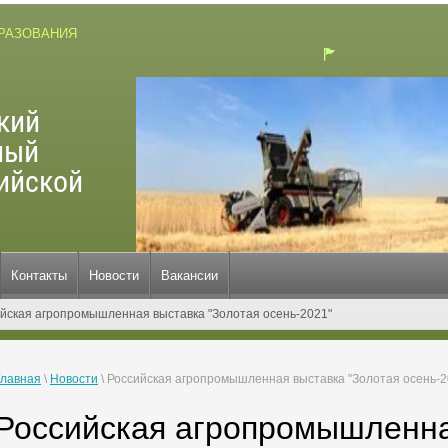
БРАЗОВАНИЯ
кий
ный
ийской
Контакты
Новости
Вакансии
йская агропромышленная выставка "Золотая осень-2021"
Главная
\
Новости
\
Российская агропромышленная выставка "Золотая осень-2
Российская агропромышленна